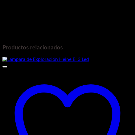
Oclusión, Detección de Burbuja de aire, batería
baja, batería vacía, infusión completa, mal
funcionamiento, etc.
Función de memoria que permite almacenar los
datos programados.
Comunicación USB, RS485 (Opcional)
Productos relacionados