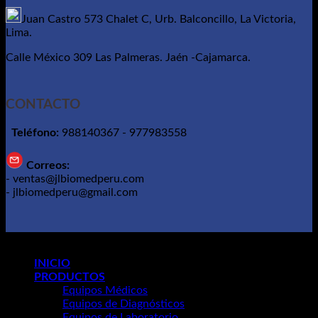
Juan Castro 573 Chalet C, Urb. Balconcillo, La Victoria,
Lima.
Calle México 309 Las Palmeras. Jaén -Cajamarca.
CONTACTO
Teléfono:
988140367 - 977983558
Correos:
- ventas@jlbiomedperu.com
- jlbiomedperu@gmail.com
Copyright 2026 ©
Grupo Mng
INICIO
PRODUCTOS
Equipos Médicos
Equipos de Diagnósticos
Equipos de Laboratorio