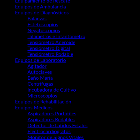
Equipamiento de Rescate
(14)
Equipos de Ambulancia
(3)
Equipos de Diagnósticos
(67)
Balanzas
(12)
Estetoscopios
(9)
Negatoscopios
(6)
Tallímetros e Infantómetro
(4)
Tensiómetro Aneroide
(2)
Tensiómetro Digital
(3)
Tensiómetro Rodable
(3)
Equipos de Laboratorio
(53)
Agitador
(5)
Autoclaves
(7)
Baño María
(6)
Centrífugas
(10)
Incubadora de Cultivo
(4)
Microscopios
(8)
Equipos de Rehabilitación
(3)
Equipos Médicos
(49)
Aspiradores Portátiles
(5)
Aspiradores Rodables
(4)
Detector de Latidos Fetales
(4)
Electrocardiógrafos
(6)
Monitor de Signos Vitales
(6)