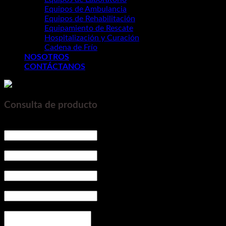
Equipos de Ambulancia
Equipos de Rehabilitación
Equipamiento de Rescate
Hospitalización y Curación
Cadena de Frío
NOSOTROS
CONTÁCTANOS
Consulta de producto
Nombre y Apellido
*
Empresa
*
Celular / Teléfono
*
Correo electrónico
*
Me intereza recibir una coticación
*