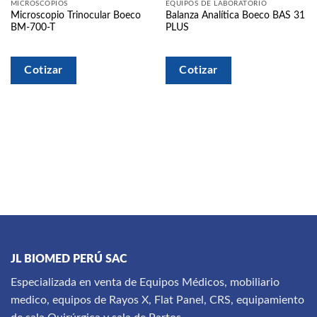
a la
a la
MICROSCOPIOS
EQUIPOS DE LABORATORIO
lista
lista
Microscopio Trinocular Boeco
Balanza Analítica Boeco BAS 31
de
de
BM-700-T
PLUS
deseos
deseos
Cotizar
Cotizar
JL BIOMED PERÚ SAC
Especializada en venta de Equipos Médicos, mobiliario
medico, equipos de Rayos X, Flat Panel, CRS, equipamiento