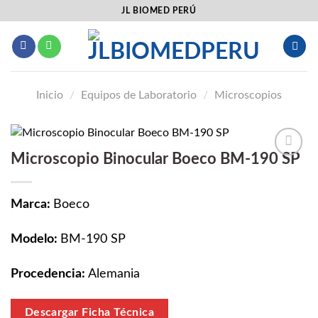
Saltar
JL BIOMED PERÚ
al
contenido
Inicio
/
Equipos de Laboratorio
/
Microscopios
Microscopio Binocular Boeco BM-190 SP
Añadir
a la
lista
Marca:
Boeco
de
deseos
Modelo:
BM-190 SP
Procedencia:
Alemania
Descargar Ficha Técnica