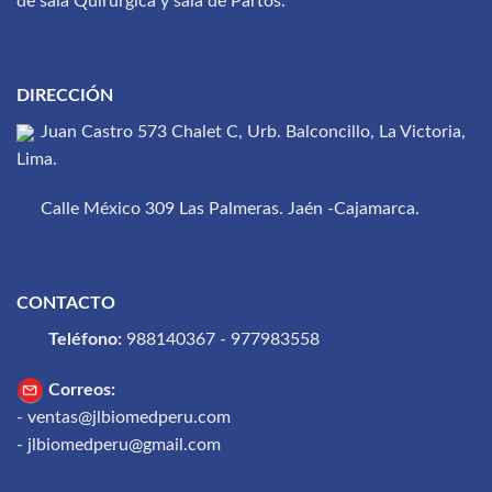
de sala Quirúrgica y sala de Partos.
DIRECCIÓN
Juan Castro 573 Chalet C, Urb. Balconcillo, La Victoria,
Lima.
Calle México 309 Las Palmeras. Jaén -Cajamarca.
CONTACTO
Teléfono:
988140367 - 977983558
Correos:
- ventas@jlbiomedperu.com
- jlbiomedperu@gmail.com