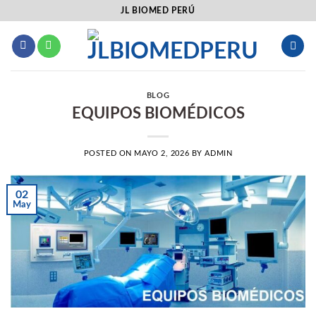
Saltar
JL BIOMED PERÚ
al
contenido
BLOG
EQUIPOS BIOMÉDICOS
POSTED ON
MAYO 2, 2026
BY
ADMIN
02
May