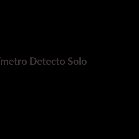
límetro Detecto Solo
uede ser utilizado en todos los servicios.