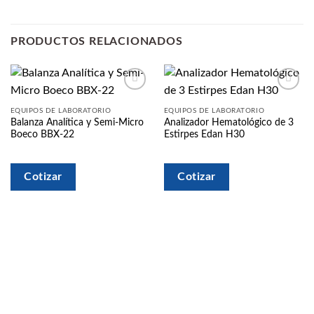
PRODUCTOS RELACIONADOS
Añadir
Añadir
a la
a la
EQUIPOS DE LABORATORIO
EQUIPOS DE LABORATORIO
lista
lista
Balanza Analítica y Semi-Micro
Analizador Hematológico de 3
de
de
Boeco BBX-22
Estirpes Edan H30
deseos
deseos
Cotizar
Cotizar