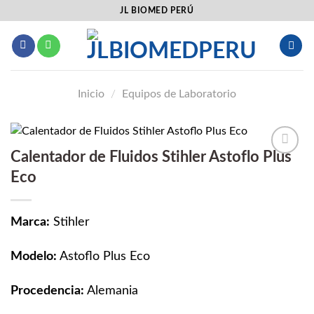
Saltar
JL BIOMED PERÚ
al
contenido
Inicio
/
Equipos de Laboratorio
Calentador de Fluidos Stihler Astoflo Plus
Añadir
Eco
a la
lista
de
deseos
Marca:
Stihler
Modelo:
Astoflo Plus Eco
Procedencia:
Alemania