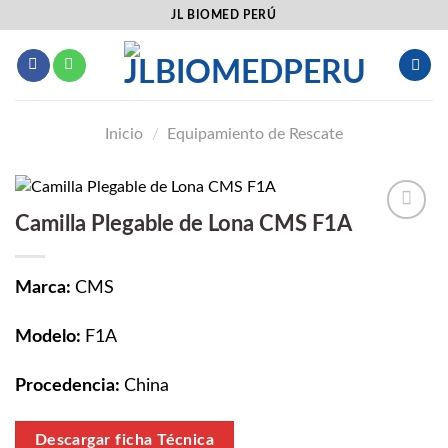
Saltar
JL BIOMED PERÚ
al
contenido
Inicio
/
Equipamiento de Rescate
Camilla Plegable de Lona CMS F1A
Añadir
a la
lista
Marca:
CMS
de
deseos
Modelo:
F1A
Procedencia:
China
Descargar ficha Técnica