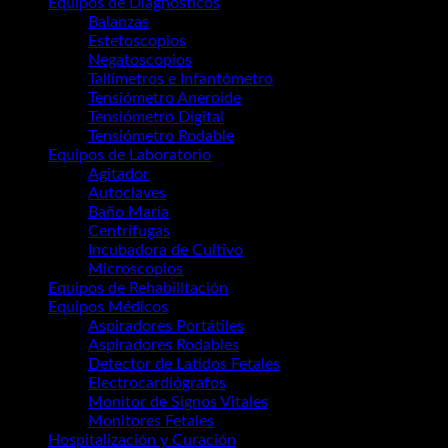
Equipos de Diagnósticos
(67)
Balanzas
(12)
Estetoscopios
(9)
Negatoscopios
(6)
Tallímetros e Infantómetro
(4)
Tensiómetro Aneroide
(2)
Tensiómetro Digital
(3)
Tensiómetro Rodable
(3)
Equipos de Laboratorio
(53)
Agitador
(5)
Autoclaves
(7)
Baño María
(6)
Centrífugas
(10)
Incubadora de Cultivo
(4)
Microscopios
(8)
Equipos de Rehabilitación
(3)
Equipos Médicos
(49)
Aspiradores Portátiles
(5)
Aspiradores Rodables
(4)
Detector de Latidos Fetales
(4)
Electrocardiógrafos
(6)
Monitor de Signos Vitales
(6)
Monitores Fetales
(4)
Hospitalización y Curación
(8)