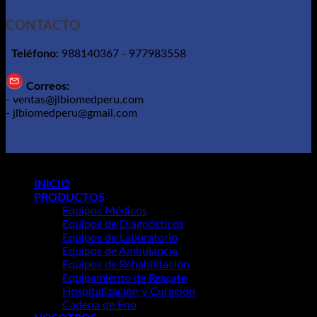
CONTACTO
Teléfono:
988140367 - 977983558
Correos:
- ventas@jlbiomedperu.com
- jlbiomedperu@gmail.com
Copyright 2026 ©
Grupo Mng
INICIO
PRODUCTOS
Equipos Médicos
Equipos de Diagnósticos
Equipos de Laboratorio
Equipos de Ambulancia
Equipos de Rehabilitación
Equipamiento de Rescate
Hospitalización y Curación
Cadena de Frío