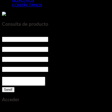
NOSOTROS
CONTÁCTANOS
Consulta de producto
Nombre y Apellido
*
Empresa
*
Celular / Teléfono
*
Correo electrónico
*
Me intereza recibir una coticación
*
Send!
Acceder
Obligatorio
Nombre de usuario o correo electrónico
*