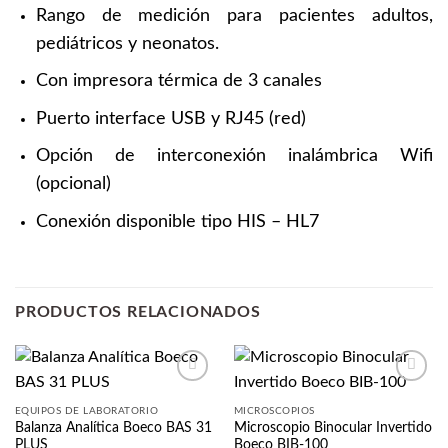
Rango de medición para pacientes adultos,
pediátricos y neonatos.
Con impresora térmica de 3 canales
Puerto interface USB y RJ45 (red)
Opción de interconexión inalámbrica Wifi
(opcional)
Conexión disponible tipo HIS – HL7
PRODUCTOS RELACIONADOS
Añadir
Añadir
a la
a la
EQUIPOS DE LABORATORIO
MICROSCOPIOS
lista
lista
Balanza Analítica Boeco BAS 31
Microscopio Binocular Invertido
de
de
PLUS
Boeco BIB-100