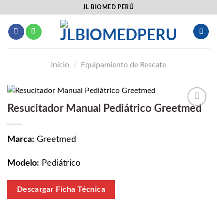
Saltar
JL BIOMED PERÚ
al
contenido
Inicio
/
Equipamiento de Rescate
Resucitador Manual Pediátrico Greetmed
Añadir
a la
lista
Marca:
Greetmed
de
deseos
Modelo:
Pediátrico
Descargar Ficha Técnica