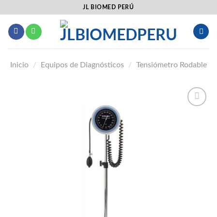
Saltar
JL BIOMED PERÚ
al
contenido
Inicio
/
Equipos de Diagnósticos
/
Tensiómetro Rodable
Añadir
a la
lista
de
deseos