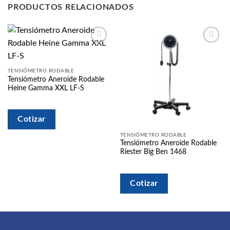
PRODUCTOS RELACIONADOS
Añadir
Añadir
a la
a la
lista
lista
de
de
TENSIÓMETRO RODABLE
deseos
deseos
Tensiómetro Aneroide Rodable
Heine Gamma XXL LF-S
Cotizar
TENSIÓMETRO RODABLE
Tensiómetro Aneroide Rodable
Riester Big Ben 1468
Cotizar