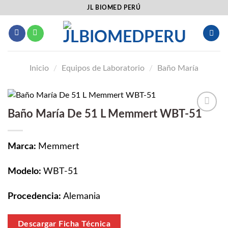
Saltar
JL BIOMED PERÚ
al
contenido
Inicio
/
Equipos de Laboratorio
/
Baño María
Baño María De 51 L Memmert WBT-51
Añadir
a la
lista
Marca:
Memmert
de
deseos
Modelo:
WBT-51
Procedencia:
Alemania
Descargar Ficha Técnica