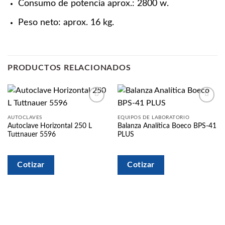
Consumo de potencia aprox.: 2800 w.
Peso neto: aprox. 16 kg.
PRODUCTOS RELACIONADOS
Añadir
Añadir
a la
a la
AUTOCLAVES
EQUIPOS DE LABORATORIO
lista
lista
Autoclave Horizontal 250 L
Balanza Analítica Boeco BPS-41
de
de
Tuttnauer 5596
PLUS
deseos
deseos
Cotizar
Cotizar