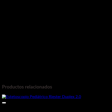
Diámetro de membrana de Ø 44mm.
Diámetro de campana de Ø 30mm.
Rango de frecuencia.
Diafragma 20 -500Hz
Campana 20 -400Hz
Accesorios estándar
Un par de Olivas
Un tubo libre de látex.
Un cabezal metálico de doble campana
Una caja de cartón para conservar el equipo.
Este estetoscopio es una herramienta fiable para la
práctica clínica diaria, ofreciendo una transmisión de
sonido clara.
Productos relacionados