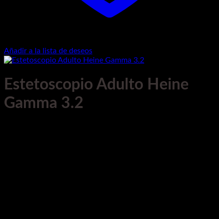
Añadir a la lista de deseos
Estetoscopio Adulto Heine
Gamma 3.2
Marca:
Heine
Modelo:
Gamma 3.2
Procedencia:
Alemania
Aplicaciones
Instrumento acústico utilizado para oír los sonidos
internos del cuerpo humano. Se puede utilizar en