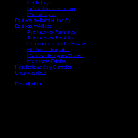
Centrífugas
(10)
Incubadora de Cultivo
(4)
Microscopios
(8)
Equipos de Rehabilitación
(3)
Equipos Médicos
(49)
Aspiradores Portátiles
(5)
Aspiradores Rodables
(4)
Detector de Latidos Fetales
(4)
Electrocardiógrafos
(6)
Monitor de Signos Vitales
(6)
Monitores Fetales
(4)
Hospitalización y Curación
(8)
Uncategorized
(0)
Descripción
El estetoscopio adulto Heine Gamma 3.2 es un
instrumento de alta gama fabricado en Alemania,
reconocido por su acústica excepcional y diseño
ergonómico ligero (120g). Cuenta con una campana
doble de aluminio macizo que permite alternar entre
membrana (Ø 44 mm) y cono (Ø 30 mm), ofreciendo
un diagnóstico preciso en medicina general y