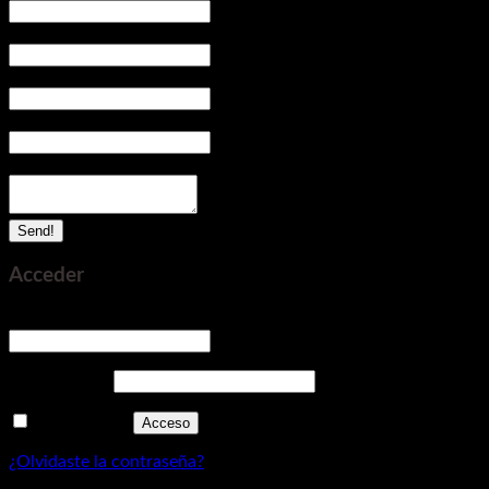
Empresa
*
Celular / Teléfono
*
Correo electrónico
*
Me intereza recibir una coticación
*
Send!
Acceder
Obligatorio
Nombre de usuario o correo electrónico
*
Obligatorio
Contraseña
*
Recuérdame
Acceso
¿Olvidaste la contraseña?