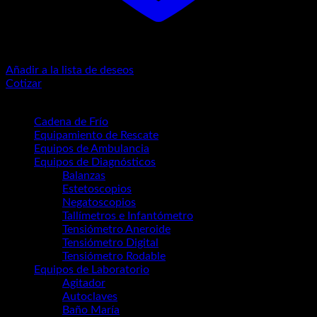
Añadir a la lista de deseos
Cotizar
Categorías del producto
Cadena de Frío
(17)
Equipamiento de Rescate
(14)
Equipos de Ambulancia
(3)
Equipos de Diagnósticos
(67)
Balanzas
(12)
Estetoscopios
(9)
Negatoscopios
(6)
Tallímetros e Infantómetro
(4)
Tensiómetro Aneroide
(2)
Tensiómetro Digital
(3)
Tensiómetro Rodable
(3)
Equipos de Laboratorio
(53)
Agitador
(5)
Autoclaves
(7)
Baño María
(6)