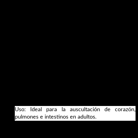
cardiología, libre de látex.
Características generales
Campana metálica construida con una aleación
de cobre y zinc para una mejor reproducción de
sonido
Diseño de doble campana con dos frecuencias
diferentes.
Materiales totalmente libres de látex.
Anillos de plástico para la campana y la
membrana, las cuales evitan sensación de frío en
el paciente.
Olivas blandas con fijación por rosca para una
óptima hermeticidad acústica.
Comodidad:
aro protector contra el frío para
mayor confort del paciente.
Uso: Ideal para la auscultación de corazón,
pulmones e intestinos en adultos.
Datos técnicos