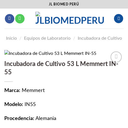
Saltar
JL BIOMED PERÚ
al
contenido
Inicio
/
Equipos de Laboratorio
/
Incubadora de Cultivo
Incubadora de Cultivo 53 L Memmert IN-
Añadir
55
a la
lista
de
deseos
Marca:
Memmert
Modelo:
IN55
Procedencia:
Alemania