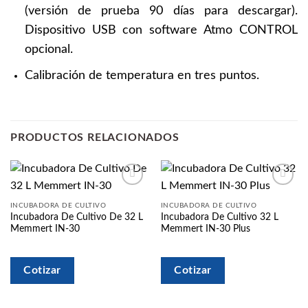
(versión de prueba 90 días para descargar).
Dispositivo USB con software Atmo CONTROL
opcional.
Calibración de temperatura en tres puntos.
PRODUCTOS RELACIONADOS
Añadir
Añadir
a la
a la
INCUBADORA DE CULTIVO
INCUBADORA DE CULTIVO
lista
lista
Incubadora De Cultivo De 32 L
Incubadora De Cultivo 32 L
de
de
Memmert IN-30
Memmert IN-30 Plus
deseos
deseos
Cotizar
Cotizar