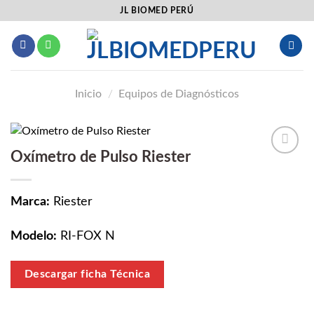
Saltar
JL BIOMED PERÚ
al
contenido
Inicio
/
Equipos de Diagnósticos
Oxímetro de Pulso Riester
Añadir
a la
lista
Marca:
Riester
de
deseos
Modelo:
RI-FOX N
Descargar ficha Técnica